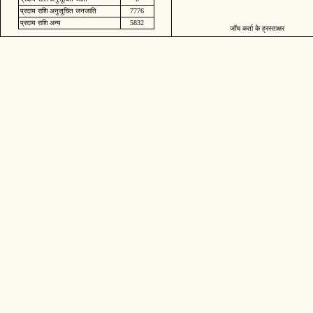
प्रदाय राशि अनुसूचित जनजाति
7776
प्रदाय राशि अन्य
5832
जॉच कर्ता के ह्रस्ताक्षर