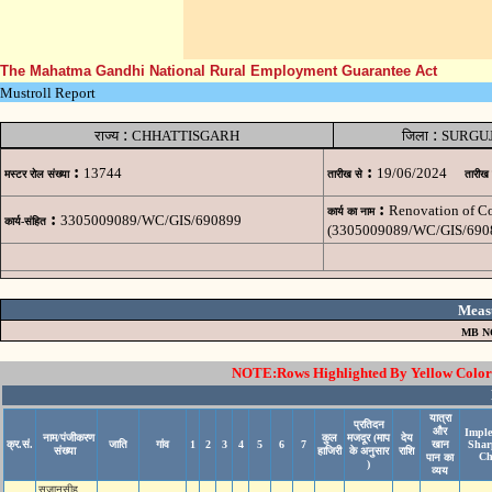
The Mahatma Gandhi National Rural Employment Guarantee Act
Mustroll Report
:
:
राज्य
CHHATTISGARH
जिला
SURGU
:
:
13744
19/06/2024
मस्टर रोल संख्या
तारीख से
तारीख
:
Renovation of C
कार्य का नाम
:
3305009089/WC/GIS/690899
कार्य-संहित
(3305009089/WC/GIS/690
Meas
MB N
NOTE:Rows Highlighted By Yellow Color i
यात्रा
प्रतिदन
और
Imple
नाम/पंजीकरण
कुल
मजदूर (माप
देय
क्र.सं.
जाति
गांव
1
2
3
4
5
6
7
खान
Shar
संख्या
हाजिरी
के अनुसार
राशि
Ch
पान का
)
व्यय
सूजानसीह