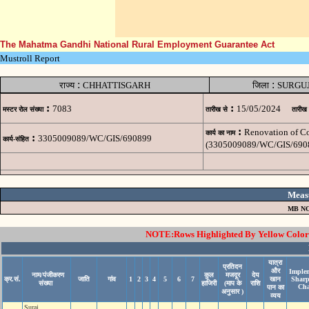
The Mahatma Gandhi National Rural Employment Guarantee Act
Mustroll Report
:
:
राज्य
CHHATTISGARH
जिला
SURGU
:
:
7083
15/05/2024
मस्टर रोल संख्या
तारीख से
तारीख
:
Renovation of C
कार्य का नाम
:
3305009089/WC/GIS/690899
कार्य-संहित
(3305009089/WC/GIS/690
Meas
MB NO
NOTE:Rows Highlighted By Yellow Color i
यात्रा
प्रतिदन
और
Implem
नाम/पंजीकरण
कुल
मजदूर
देय
क्र.सं.
जाति
गांव
1
2
3
4
5
6
7
खान
Sharp
संख्या
हाजिरी
(माप के
राशि
Cha
पान का
अनुसार )
व्यय
Suraj