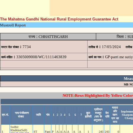
The Mahatma Gandhi National Rural Employment Guarantee Act
Mustroll Report
:
:
राज्य
CHHATTISGARH
जिला
SU
:
:
7734
17/05/2024
मस्टर रोल संख्या
तारीख से
तारीख
:
:
3305009008/WC/1111463839
GP-parri me sut
कार्य-संहित
कार्य का नाम
Meas
MB NO
NOTE:Rows Highlighted By Yellow Color i
यात्रा
प्रतिदन
और
Implemen
नाम/पंजीकरण
कुल
मजदूर
देय
क्र.सं.
जाति
गांव
1
2
3
4
5
6
7
खान
Sharpen
संख्या
हाजिरी
(माप के
राशि
Charg
पान का
अनुसार )
व्यय
Sudhir
Khalkho(Self)
1
ST
Parri
P
A
A
A
A
A
A
1
243
243
0