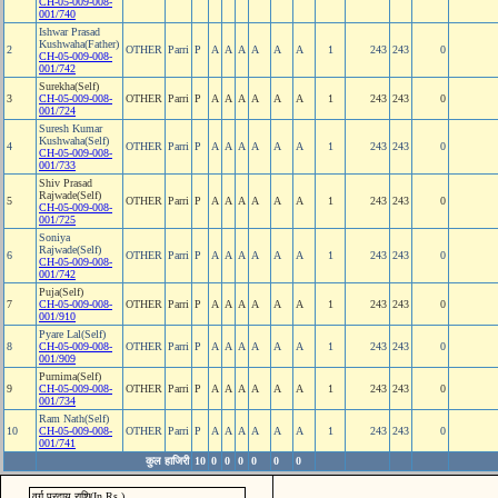
CH-05-009-008-
001/740
Ishwar Prasad
Kushwaha(Father)
2
OTHER
Parri
P
A
A
A
A
A
A
1
243
243
0
CH-05-009-008-
001/742
Surekha(Self)
3
CH-05-009-008-
OTHER
Parri
P
A
A
A
A
A
A
1
243
243
0
001/724
Suresh Kumar
Kushwaha(Self)
4
OTHER
Parri
P
A
A
A
A
A
A
1
243
243
0
CH-05-009-008-
001/733
Shiv Prasad
Rajwade(Self)
5
OTHER
Parri
P
A
A
A
A
A
A
1
243
243
0
CH-05-009-008-
001/725
Soniya
Rajwade(Self)
6
OTHER
Parri
P
A
A
A
A
A
A
1
243
243
0
CH-05-009-008-
001/742
Puja(Self)
7
CH-05-009-008-
OTHER
Parri
P
A
A
A
A
A
A
1
243
243
0
001/910
Pyare Lal(Self)
8
CH-05-009-008-
OTHER
Parri
P
A
A
A
A
A
A
1
243
243
0
001/909
Purnima(Self)
9
CH-05-009-008-
OTHER
Parri
P
A
A
A
A
A
A
1
243
243
0
001/734
Ram Nath(Self)
10
CH-05-009-008-
OTHER
Parri
P
A
A
A
A
A
A
1
243
243
0
001/741
कुल हाजिरी
10
0
0
0
0
0
0
वर्ग प्रदाय राशि(In Rs.)