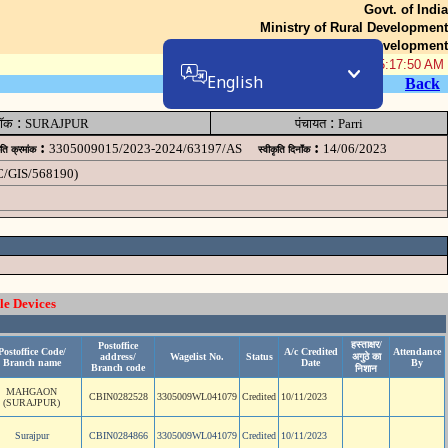
Govt. of India
Ministry of Rural Development
Department of Rural Development
07-Aug-2026 05:17:50 AM
English
Back
:
:
लॉक
SURAJPUR
पंचायत
Parri
:
:
3305009015/2023-2024/63197/AS
14/06/2023
ृति क्रमांक
स्वीकृति दिनॉंक
C/GIS/568190)
le Devices
हस्ताक्षर/
Postoffice
Postoffice Code/
A/c Credited
Attendance
address/
Wagelist No.
Status
अगुठे का
Branch name
Date
By
Branch code
निशान
MAHGAON
CBIN0282528
3305009WL041079
Credited
10/11/2023
(SURAJPUR)
Surajpur
CBIN0284866
3305009WL041079
Credited
10/11/2023