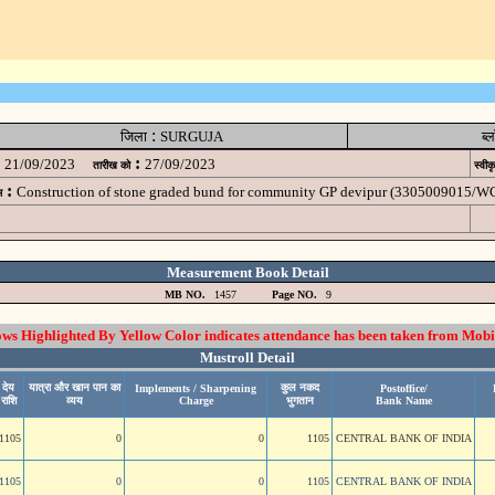
:
जिला
SURGUJA
ब्
:
21/09/2023
27/09/2023
तारीख को
स्वीक
:
Construction of stone graded bund for community GP devipur (3305009015/W
म
Measurement Book Detail
MB NO.
1457
Page NO.
9
 Highlighted By Yellow Color indicates attendance has been taken from Mobi
Mustroll Detail
देय
यात्रा और खान पान का
कुल नकद
Implements / Sharpening
Postoffice/
राशि
व्यय
Charge
भुगतान
Bank Name
1105
0
0
1105
CENTRAL BANK OF INDIA
1105
0
0
1105
CENTRAL BANK OF INDIA