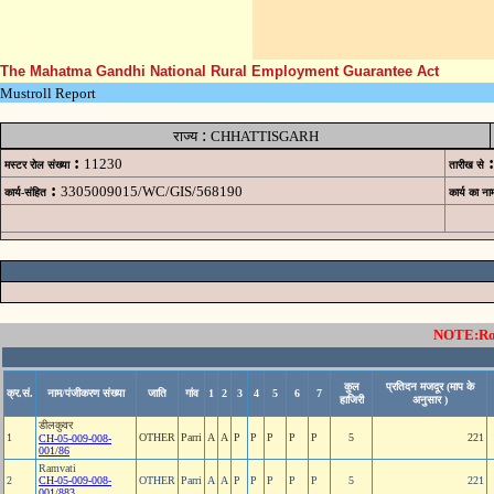
The Mahatma Gandhi National Rural Employment Guarantee Act
Mustroll Report
:
राज्य
CHHATTISGARH
:
:
11230
मस्टर रोल संख्या
तारीख से
:
3305009015/WC/GIS/568190
कार्य-संहित
कार्य का ना
NOTE:Rows
कुल
प्रतिदन मजदूर (माप के
क्र.सं.
नाम/पंजीकरण संख्या
जाति
गांव
1
2
3
4
5
6
7
हाजिरी
अनुसार )
डीलकुवर
1
OTHER
Parri
A
A
P
P
P
P
P
5
221
CH-05-009-008-
001/86
Ramvati
2
CH-05-009-008-
OTHER
Parri
A
A
P
P
P
P
P
5
221
001/883