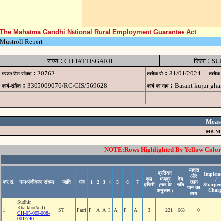
The Mahatma Gandhi National Rural Employment Guarantee Act
Mustroll Report
:
:
राज्य
CHHATTISGARH
जिला
SU
:
:
20762
31/01/2024
मस्टर रोल संख्या
तारीख से
तारीख
:
:
3305009076/RC/GIS/569628
Basant kujur gh
कार्य-संहित
कार्य का नाम
Meas
MB NO
NOTE:Rows Highlighted By Yellow Color i
यात्रा
प्रतिदन
Impleme
और
कुल
मजदूर
देय
/
क्र.सं.
नाम/पंजीकरण संख्या
जाति
गांव
1
2
3
4
5
6
7
खान
हाजिरी
(माप के
राशि
Sharpen
पान का
Charg
अनुसार )
व्यय
Sudhir
Khalkho(Self)
1
ST
Parri
P
A
A
P
A
P
A
3
221
663
0
CH-05-009-008-
001/740