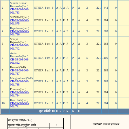
Suresh Kumar
Kushwaha(Self)
2
OTHER
Parri
P
A
A
A
A
P
A
2
221
442
0
CH-05-009-008-
001/733
SUNDARI(Self)
3
CH-05-009-008-
OTHER
Parri
P
A
P
P
A
P
A
4
221
884
0
001/575
Rajeshwari(Self)
4
CH-05-009-008-
OTHER
Parri
P
A
P
A
P
A
A
3
221
663
0
001/736
Soniya
Rajwade(Self)
5
OTHER
Parri
P
A
A
P
P
A
A
3
221
663
0
CH-05-009-008-
001/742
Anita
Kushwaha(Self)
6
OTHER
Parri
P
A
P
P
P
P
A
5
221
1105
0
CH-05-009-008-
001/892
Ramesh(Self)
7
CH-05-009-008-
OTHER
Parri
P
A
A
P
A
P
A
3
221
663
0
001/737
Mangleshwari(Self)
8
CH-05-009-008-
OTHER
Parri
P
A
P
A
A
P
A
3
221
663
0
001/738
Purnima(Self)
9
CH-05-009-008-
OTHER
Parri
P
A
P
P
P
A
A
4
221
884
0
001/734
Ram Nath(Self)
10
CH-05-009-008-
OTHER
Parri
P
A
P
P
P
A
A
4
221
884
0
001/741
कुल हाजिरी
10
0
6
7
5
6
0
वर्ग प्रदाय राशि(In Rs.)
उपस्थिति कर्ता के हस्ताक्षर
प्रदाय राशि अनुसूचित जाति
0