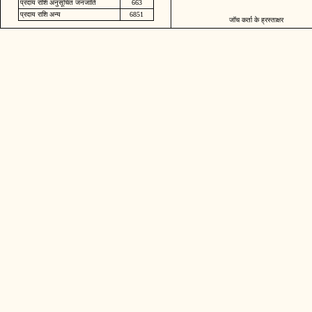
प्रदाय राशि अनुसूचित जनजाति
663
प्रदाय राशि अन्य
6851
जॉच कर्ता के ह्रस्ताक्षर