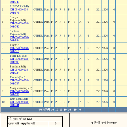
001/740
SUNDARI(Self)
2
CH-05-009-008-
OTHER
Parri
P
P
P
P
P
P
A
6
221
1326
0
001/575
Soniya
Rajwade(Self)
3
OTHER
Parri
P
P
P
P
P
P
A
6
221
1326
0
CH-05-009-008-
001/742
Santosh
Rajwade(Self)
4
OTHER
Parri
P
P
P
P
P
P
A
6
221
1326
0
CH-05-009-008-
001/894
Puja(Self)
5
CH-05-009-008-
OTHER
Parri
P
P
P
P
P
P
A
6
221
1326
0
001/910
Pyare Lal(Self)
6
CH-05-009-008-
OTHER
Parri
P
P
P
P
P
P
A
6
221
1326
0
001/909
Purnima(Self)
7
CH-05-009-008-
OTHER
Parri
P
P
P
P
P
P
A
6
221
1326
0
001/734
Ramesh(Self)
8
CH-05-009-008-
OTHER
Parri
P
P
P
P
P
P
A
6
221
1326
0
001/737
Mangleshwari(Self)
9
CH-05-009-008-
OTHER
Parri
P
P
P
P
P
P
A
6
221
1326
0
001/738
Ram Nath(Self)
10
CH-05-009-008-
OTHER
Parri
P
P
P
P
P
P
A
6
221
1326
0
001/741
कुल हाजिरी
10
10
10
10
10
10
0
वर्ग प्रदाय राशि(In Rs.)
उपस्थिति कर्ता के हस्ताक्षर
प्रदाय राशि अनुसूचित जाति
0