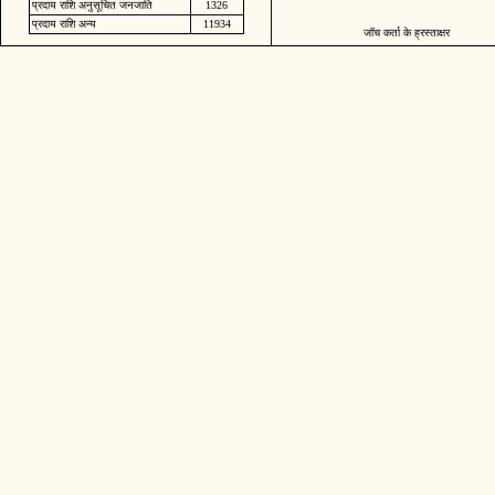
प्रदाय राशि अनुसूचित जनजाति
1326
प्रदाय राशि अन्य
11934
जॉच कर्ता के ह्रस्ताक्षर