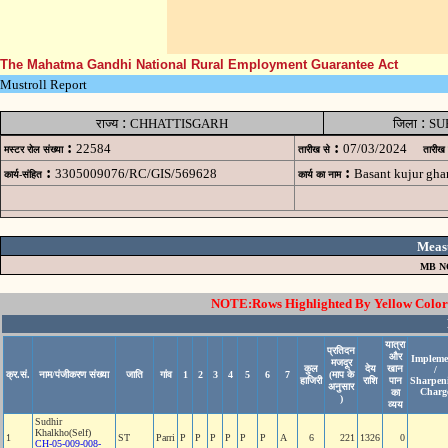
The Mahatma Gandhi National Rural Employment Guarantee Act
Mustroll Report
:
:
राज्य
CHHATTISGARH
जिला
SU
:
:
22584
07/03/2024
मस्टर रोल संख्या
तारीख से
तारीख
:
:
3305009076/RC/GIS/569628
Basant kujur gh
कार्य-संहित
कार्य का नाम
Meas
MB N
NOTE:Rows Highlighted By Yellow Color i
यात्रा
प्रतिदन
और
Impleme
मजदूर
कुल
देय
खान
/
क्र.सं.
नाम/पंजीकरण संख्या
जाति
गांव
1
2
3
4
5
6
7
(माप के
हाजिरी
राशि
पान
Sharpen
अनुसार
Charg
का
)
व्यय
Sudhir
Khalkho(Self)
1
ST
Parri
P
P
P
P
P
P
A
6
221
1326
0
CH-05-009-008-