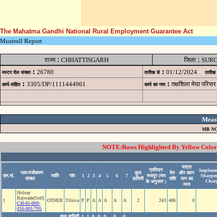
The Mahatma Gandhi National Rural Employment Guarantee Act
Mustroll Report
:
:
राज्य
CHHATTISGARH
जिला
SUR
:
:
26780
01/12/2024
मस्टर रोल संख्या
तारीख से
तारीख
:
:
3305/DP/1111444961
तक्षशिला मेघा परिस
कार्य-संहित
कार्य का नाम
Meas
MB NO
NOTE:Rows Highlighted By Yellow Color i
यात्रा
प्रतिदन
Impleme
नाम/पंजीकरण
कुल
देय
और खान
क्र.सं.
जाति
गांव
1
2
3
4
5
6
7
मजदूर (माप
Sharpe
संख्या
हाजिरी
राशि
पान का
Char
के अनुसार )
व्यय
Holsay
Rajwade(Self)
1
OTHER
Tilsiva
P
P
A
A
A
A
A
2
243
486
0
CH-05-009-
016-001/705
कुल हाजिरी
1
1
0
0
0
0
0