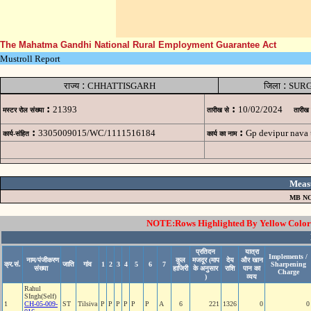
The Mahatma Gandhi National Rural Employment Guarantee Act
Mustroll Report
:
:
राज्य
CHHATTISGARH
जिला
SUR
:
:
21393
10/02/2024
मस्टर रोल संख्या
तारीख से
तारीख
:
:
3305009015/WC/1111516184
Gp devipur nava
कार्य-संहित
कार्य का नाम
Meas
MB NO
NOTE:Rows Highlighted By Yellow Color i
प्रतिदन
यात्रा
Implements /
नाम/पंजीकरण
कुल
मजदूर (माप
देय
और खान
क्र.सं.
जाति
गांव
1
2
3
4
5
6
7
Sharpening
संख्या
हाजिरी
के अनुसार
राशि
पान का
Charge
)
व्यय
Rahul
SIngh(Self)
1
CH-05-009-
ST
Tilsiva
P
P
P
P
P
P
A
6
221
1326
0
0