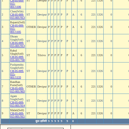
1
CH-05-009-
ST
Devipur
P
P
P
P
P
P
A
6
221
1326
0
015-
001/1106
Chen(Wife)
2
CH-05-009-
ST
Devipur
P
P
P
P
P
P
A
6
221
1326
0
015-001/913
Bajanti(Self)
CH-05-009-
3
OTHER
Devipur
P
P
P
P
P
P
A
6
221
1326
0
015-
001/1105
Dhram
Singh(Self)
4
ST
Devipur
P
P
P
P
P
P
A
6
221
1326
0
CH-05-009-
015-001/913
Rahul
SIngh(Self)
5
ST
Tilsiva
P
P
P
P
P
P
A
6
221
1326
0
CH-05-009-
016-001/700
Pushpendra
Singh(Self)
6
CH-05-009-
ST
Devipur
P
P
P
P
P
P
A
6
221
1326
0
015-
001/1133
Bandhan
Porte(Self)
7
OTHER
Devipur
P
P
P
P
P
P
A
6
221
1326
0
CH-05-009-
015-001/903
Agam
Singh(Self)
8
ST
Devipur
P
P
P
P
P
P
A
6
221
1326
0
CH-05-009-
015-001/914
Malati(Self)
9
CH-05-009-
ST
Devipur
P
P
P
P
P
P
A
6
221
1326
0
015-001/915
कुल हाजिरी
9
9
9
9
9
9
0