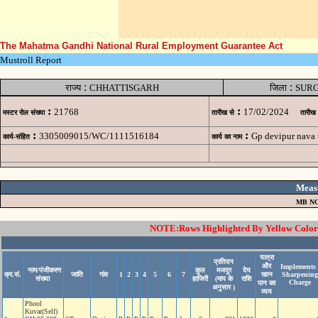
The Mahatma Gandhi National Rural Employment Guarantee Act
Mustroll Report
:
:
राज्य
CHHATTISGARH
जिला
SUR
:
:
21768
17/02/2024
मस्टर रोल संख्या
तारीख से
तारीख
:
:
3305009015/WC/1111516184
Gp devipur nava
कार्य-संहित
कार्य का नाम
Meas
MB NO
NOTE:Rows Highlighted By Yellow Color i
यात्रा
प्रतिदन
और
Implements 
नाम/पंजीकरण
कुल
मजदूर
देय
क्र.सं.
जाति
गांव
1
2
3
4
5
6
7
खान
Sharpening
संख्या
हाजिरी
(माप के
राशि
Charge
पान का
अनुसार )
व्यय
Phool
Kuvar(Self)