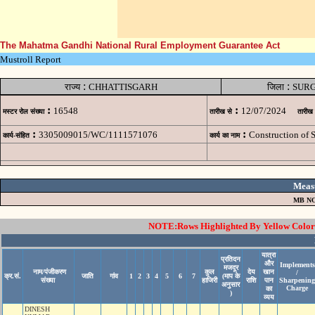
The Mahatma Gandhi National Rural Employment Guarantee Act
Mustroll Report
:
:
राज्य
CHHATTISGARH
जिला
SUR
:
:
16548
12/07/2024
मस्टर रोल संख्या
तारीख से
तारीख
:
:
3305009015/WC/1111571076
Construction of
कार्य-संहित
कार्य का नाम
Meas
MB NO
NOTE:Rows Highlighted By Yellow Color i
यात्रा
प्रतिदन
और
Implements
मजदूर
नाम/पंजीकरण
कुल
देय
खान
/
क्र.सं.
जाति
गांव
1
2
3
4
5
6
7
(माप के
संख्या
हाजिरी
राशि
पान
Sharpening
अनुसार
Charge
का
)
व्यय
DINESH