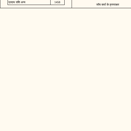
प्रदाय राशि अन्य
1458
जॉच कर्ता के ह्रस्ताक्षर