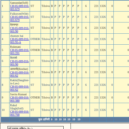
Samundar(Self)
1
CH-05-009-016-
ST
Tilsiva
B
P
P
P
P
P
P
6
221
1326
0
0
001/679
Fulkuwer(Wife)
2
CH-05-009-016-
ST
Tilsiva
B
P
P
P
P
P
P
6
221
1326
0
0
001/679
देवचन्‍द्र
3
ST
Tilsiva
B
P
P
P
P
P
P
6
221
1326
0
0
CH-05-009-016-
001/90
chumen bai
4
CH-05-009-016-
OTHER
Tilsiva
B
P
P
P
P
P
P
6
221
1326
0
0
001/95-A
Rukmani
5
CH-05-009-016-
OTHER
Tilsiva
B
P
P
P
P
P
P
6
221
1326
0
0
001/291
कैलाशो
6
ST
Tilsiva
B
P
P
P
P
P
P
6
221
1326
0
0
CH-05-009-016-
001/90
अतवारी(Brother)
7
ST
Tilsiva
B
P
P
P
P
P
P
6
221
1326
0
0
CH-05-009-016-
001/62
Rakhi(Daughter-
in-Law)
8
ST
Tilsiva
B
P
P
P
P
P
P
6
221
1326
0
0
CH-05-009-016-
001/62
Savita Kumari
9
CH-05-009-016-
OTHER
Tilsiva
B
P
P
P
P
P
P
6
221
1326
0
0
001/380
Rahul
SIngh(Self)
10
ST
Tilsiva
B
P
P
P
P
P
P
6
221
1326
0
0
CH-05-009-016-
001/700
कुल हाजिरी
0
10
10
10
10
10
10
वर्ग प्रदाय राशि(In Rs.)