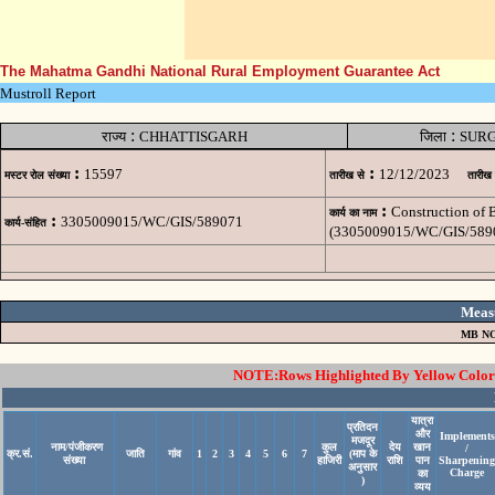
The Mahatma Gandhi National Rural Employment Guarantee Act
Mustroll Report
:
:
राज्य
CHHATTISGARH
जिला
SUR
:
:
15597
12/12/2023
मस्टर रोल संख्या
तारीख से
तारीख
:
Construction of
कार्य का नाम
:
3305009015/WC/GIS/589071
कार्य-संहित
(3305009015/WC/GIS/589
Meas
MB NO
NOTE:Rows Highlighted By Yellow Color i
यात्रा
प्रतिदन
और
Implements
मजदूर
नाम/पंजीकरण
कुल
देय
खान
/
क्र.सं.
जाति
गांव
1
2
3
4
5
6
7
(माप के
संख्या
हाजिरी
राशि
पान
Sharpening
अनुसार
Charge
का
)
व्यय