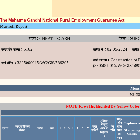
The Mahatma Gandhi National Rural Employment Guarantee Act
Mustroll Report
:
:
राज्य
CHHATTISGARH
जिला
SUR
:
:
5162
02/05/2024
मस्टर रोल संख्या
तारीख से
तारीख
:
Construction of
कार्य का नाम
:
3305009015/WC/GIS/589295
कार्य-संहित
(3305009015/WC/GIS/589
Meas
MB NO
NOTE:Rows Highlighted By Yellow Color i
यात्रा
प्रतिदन
और
Implements
मजदूर
नाम/पंजीकरण
कुल
देय
खान
/
क्र.सं.
जाति
गांव
1
2
3
4
5
6
7
(माप के
संख्या
हाजिरी
राशि
पान
Sharpening
अनुसार
Charge
का
)
व्यय