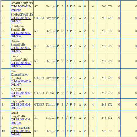
Basanti Sori(Self)
1
CH-05-009-015-
ST
Devipur
P
P
A
P
P
A
A
4
243
972
0
0
001/999
SOHAGIYA(Self)
2
CH-05-009-015-
OTHER
Devipur
P
P
A
A
P
A
A
3
243
729
0
0
001/997
Khushwant
Singh(Self)
3
ST
Devipur
P
P
A
P
P
A
A
4
243
972
0
0
CH-05-009-015-
001/996
Deepan
Singh(Self)
4
ST
Devipur
P
P
A
P
P
A
A
4
243
972
0
0
CH-05-009-015-
001/995
hirmen
markam(Wife)
5
ST
Devipur
P
P
A
P
P
A
A
4
243
972
0
0
CH-05-009-015-
001/995
Ram
Kumar(Father-
6
in_Law)
OTHER
Devipur
P
P
A
A
P
A
A
3
243
729
0
0
CH-05-009-015-
001/997
MANOJ
7
CH-05-009-016-
OTHER
Tilsiva
P
P
A
P
P
A
A
4
243
972
0
0
001/234
Shyampati
8
CH-05-009-016-
OTHER
Tilsiva
P
P
A
P
P
A
A
4
243
972
0
0
001/234
Rahul
SIngh(Self)
9
ST
Tilsiva
P
P
A
P
P
A
A
4
243
972
0
0
CH-05-009-016-
001/700
Kaval Say(Self)
10
CH-05-009-015-
ST
Devipur
P
P
A
P
P
A
A
4
243
972
0
0
001/994