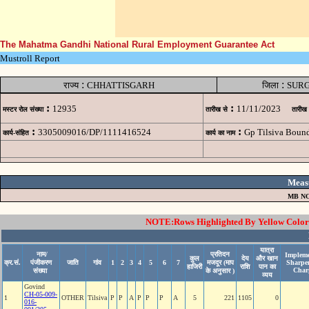
The Mahatma Gandhi National Rural Employment Guarantee Act
Mustroll Report
:
:
राज्य
CHHATTISGARH
जिला
SUR
:
:
12935
11/11/2023
मस्टर रोल संख्या
तारीख से
तारीख
:
:
3305009016/DP/1111416524
Gp Tilsiva Bound
कार्य-संहित
कार्य का नाम
Meas
MB NO
NOTE:Rows Highlighted By Yellow Color i
यात्रा
नाम/
प्रतिदन
Impleme
कुल
देय
और खान
क्र.सं.
पंजीकरण
जाति
गांव
1
2
3
4
5
6
7
मजदूर (माप
Sharpe
हाजिरी
राशि
पान का
Char
संख्या
के अनुसार )
व्यय
Govind
CH-05-009-
1
OTHER
Tilsiva
P
P
A
P
P
P
A
5
221
1105
0
016-