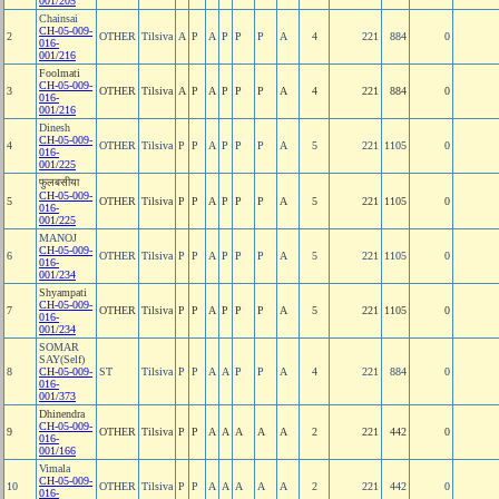
001/205
Chainsai
CH-05-009-
2
OTHER
Tilsiva
A
P
A
P
P
P
A
4
221
884
0
016-
001/216
Foolmati
CH-05-009-
3
OTHER
Tilsiva
A
P
A
P
P
P
A
4
221
884
0
016-
001/216
Dinesh
CH-05-009-
4
OTHER
Tilsiva
P
P
A
P
P
P
A
5
221
1105
0
016-
001/225
फुलबसीया
CH-05-009-
5
OTHER
Tilsiva
P
P
A
P
P
P
A
5
221
1105
0
016-
001/225
MANOJ
CH-05-009-
6
OTHER
Tilsiva
P
P
A
P
P
P
A
5
221
1105
0
016-
001/234
Shyampati
CH-05-009-
7
OTHER
Tilsiva
P
P
A
P
P
P
A
5
221
1105
0
016-
001/234
SOMAR
SAY(Self)
8
CH-05-009-
ST
Tilsiva
P
P
A
A
P
P
A
4
221
884
0
016-
001/373
Dhinendra
CH-05-009-
9
OTHER
Tilsiva
P
P
A
A
A
A
A
2
221
442
0
016-
001/166
Vimala
CH-05-009-
10
OTHER
Tilsiva
P
P
A
A
A
A
A
2
221
442
0
016-