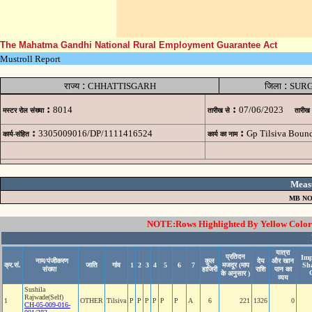
The Mahatma Gandhi National Rural Employment Guarantee Act
Mustroll Report
:
:
राज्य
CHHATTISGARH
जिला
SUR
:
:
8014
07/06/2023
मस्टर रोल संख्या
तारीख से
तारीख
:
:
3305009016/DP/1111416524
Gp Tilsiva Bound
कार्य-संहित
कार्य का नाम
Meas
MB NO
NOTE:Rows Highlighted By Yellow Color i
यात्रा
प्रतिदन
Imp
नाम/पंजीकरण
कुल
देय
और खान
क्र.सं.
जाति
गांव
1
2
3
4
5
6
7
मजदूर (माप
Sh
संख्या
हाजिरी
राशि
पान का
के अनुसार )
व्यय
Sushila
Rajwade(Self)
1
OTHER
Tilsiva
P
P
P
P
P
P
A
6
221
1326
0
CH-05-009-016-