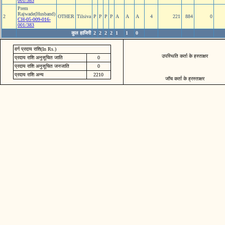
001/383
Prem
Rajwade(Husband)
2
OTHER
Tilsiva
P
P
P
P
A
A
A
4
221
884
0
CH-05-009-016-
001/383
कुल हाजिरी
2
2
2
2
1
1
0
वर्ग प्रदाय राशि(In Rs.)
उपस्थिति कर्ता के हस्ताक्षर
प्रदाय राशि अनुसूचित जाति
0
प्रदाय राशि अनुसूचित जनजाति
0
प्रदाय राशि अन्य
2210
जॉच कर्ता के ह्रस्ताक्षर