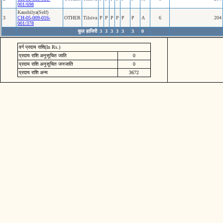
001/698
Kaushilya(Self)
3
CH-05-009-016-
OTHER
Tilsiva
P
P
P
P
P
P
A
6
204
001/378
कुल हाजिरी
3
3
3
3
3
3
0
वर्ग प्रदाय राशि(In Rs.)
प्रदाय राशि अनुसूचित जाति
0
प्रदाय राशि अनुसूचित जनजाति
0
प्रदाय राशि अन्य
3672