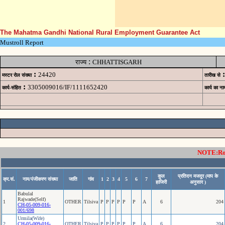
The Mahatma Gandhi National Rural Employment Guarantee Act
Mustroll Report
:
राज्य
CHHATTISGARH
:
:
24420
मस्टर रोल संख्या
तारीख से
:
3305009016/IF/1111652420
कार्य-संहित
कार्य का ना
NOTE:Rows
कुल
प्रतिदन मजदूर (माप के
क्र.सं.
नाम/पंजीकरण संख्या
जाति
गांव
1
2
3
4
5
6
7
हाजिरी
अनुसार )
Babulal
Rajwade(Self)
1
OTHER
Tilsiva
P
P
P
P
P
P
A
6
204
CH-05-009-016-
001/698
Urmila(Wife)
2
CH-05-009-016-
OTHER
Tilsiva
P
P
P
P
P
P
A
6
204