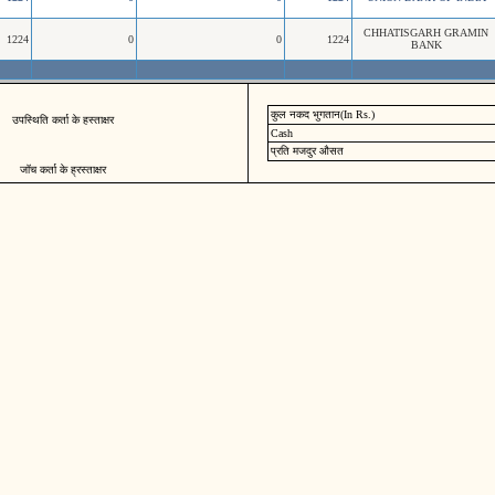
CHHATISGARH GRAMIN
1224
0
0
1224
BANK
कुल नकद भुगतान(In Rs.)
उपस्थिति कर्ता के हस्ताक्षर
Cash
प्रति मजदुर औसत
जॉच कर्ता के ह्रस्ताक्षर