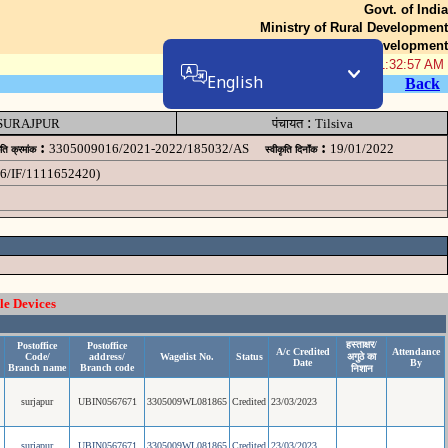
Govt. of India
Ministry of Rural Development
Department of Rural Development
08-Aug-2026 01:32:57 AM
English
Back
:
SURAJPUR
पंचायत
Tilsiva
:
:
3305009016/2021-2022/185032/AS
19/01/2022
ृति क्रमांक
स्वीकृति दिनॉंक
016/IF/1111652420)
le Devices
हस्ताक्षर/
Postoffice
Postoffice
A/c Credited
Attendance
Code/
address/
Wagelist No.
Status
अगुठे का
Date
By
Branch name
Branch code
निशान
surjapur
UBIN0567671
3305009WL081865
Credited
23/03/2023
surjapur
UBIN0567671
3305009WL081865
Credited
23/03/2023