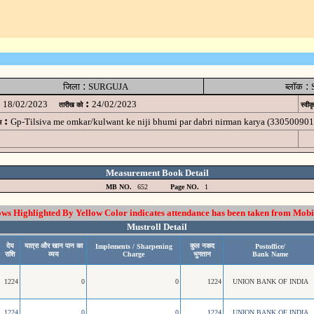
:
:
जिला
SURGUJA
ब्लॉक
:
18/02/2023
24/02/2023
तारीख को
स्वीक
:
Gp-Tilsiva me omkar/kulwant ke niji bhumi par dabri nirman karya (3305009
म
Measurement Book Detail
MB NO.
652
Page NO.
1
 Highlighted By Yellow Color indicates attendance has been taken from Mobi
Mustroll Detail
देय
यात्रा और खान पान का
कुल नकद
Implements / Sharpening
Postoffice/
राशि
व्यय
Charge
भुगतान
Bank Name
1224
0
0
1224
UNION BANK OF INDIA
1224
0
0
1224
UNION BANK OF INDIA