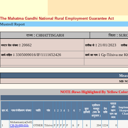
The Mahatma Gandhi National Rural Employment Guarantee Act
Mustroll Report
:
:
राज्य
CHHATTISGARH
जिला
SUR
:
:
20662
21/01/2023
मस्टर रोल संख्या
तारीख से
तारीख
:
:
3305009016/IF/1111652426
Gp-Tilsiva me K
कार्य-संहित
कार्य का नाम
Meas
MB NO
NOTE:Rows Highlighted By Yellow Color i
यात्रा
प्रतिदन
और
Impleme
कुल
मजदूर
देय
क्र.सं.
नाम/पंजीकरण संख्या
जाति
गांव
1
2
3
4
5
6
7
खान
Sharpe
हाजिरी
(माप के
राशि
Char
पान का
अनुसार )
व्यय
Moharmaniya(Self)
1
CH-26-009-016-
OTHER
Tilsiva
P
P
P
P
P
A
P
6
204
1224
0