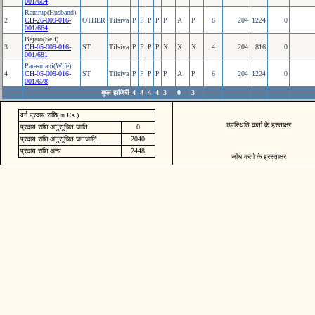
001/664
Ramrup(Husband)
2
CH-26-009-016-
OTHER
Tilsiva
P
P
P
P
P
A
P
6
204
1224
0
001/664
Bajaro(Self)
3
CH-05-009-016-
ST
Tilsiva
P
P
P
P
X
X
X
4
204
816
0
001/681
Parasmani(Wife)
4
CH-05-009-016-
ST
Tilsiva
P
P
P
P
P
A
P
6
204
1224
0
001/678
कुल हाजिरी
4
4
4
4
3
0
3
वर्ग प्रदाय राशि(In Rs.)
उपस्थिति कर्ता के हस्ताक्षर
प्रदाय राशि अनुसूचित जाति
0
प्रदाय राशि अनुसूचित जनजाति
2040
प्रदाय राशि अन्य
2448
जॉच कर्ता के ह्रस्ताक्षर