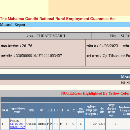
The Mahatma Gandhi National Rural Employment Guarantee Act
Mustroll Report
:
:
राज्य
CHHATTISGARH
जिला
SUR
:
:
26176
04/03/2023
मस्टर रोल संख्या
तारीख से
तारीख
:
:
3305009016/IF/1111653457
Gp-Tilsiva me P
कार्य-संहित
कार्य का नाम
Meas
MB NO
NOTE:Rows Highlighted By Yellow Color i
यात्रा
प्रतिदन
Implemen
नाम/पंजीकरण
कुल
देय
और खान
क्र.सं.
जाति
गांव
1
2
3
4
5
6
7
मजदूर (माप
Sharpe
संख्या
हाजिरी
राशि
पान का
Char
के अनुसार )
व्यय
Pratima
1
CH-05-009-
OTHER
Tilsiva
P
P
P
P
P
P
A
6
204
1224
0
016-001/222