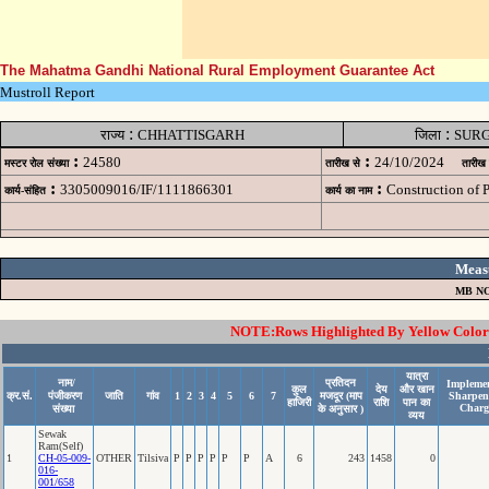
The Mahatma Gandhi National Rural Employment Guarantee Act
Mustroll Report
:
:
राज्य
CHHATTISGARH
जिला
SUR
:
:
24580
24/10/2024
मस्टर रोल संख्या
तारीख से
तारीख
:
:
3305009016/IF/1111866301
Construction of
कार्य-संहित
कार्य का नाम
Meas
MB NO
NOTE:Rows Highlighted By Yellow Color i
यात्रा
नाम/
प्रतिदन
Implemen
कुल
देय
और खान
क्र.सं.
पंजीकरण
जाति
गांव
1
2
3
4
5
6
7
मजदूर (माप
Sharpen
हाजिरी
राशि
पान का
Charg
संख्या
के अनुसार )
व्यय
Sewak
Ram(Self)
1
CH-05-009-
OTHER
Tilsiva
P
P
P
P
P
P
A
6
243
1458
0
016-
001/658