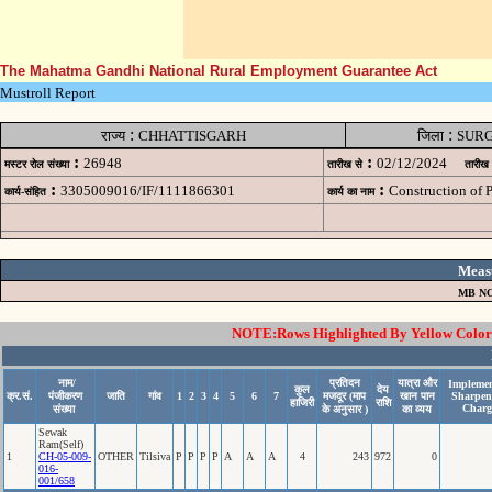
The Mahatma Gandhi National Rural Employment Guarantee Act
Mustroll Report
:
:
राज्य
CHHATTISGARH
जिला
SUR
:
:
26948
02/12/2024
मस्टर रोल संख्या
तारीख से
तारीख
:
:
3305009016/IF/1111866301
Construction of
कार्य-संहित
कार्य का नाम
Meas
MB NO
NOTE:Rows Highlighted By Yellow Color i
नाम/
प्रतिदन
यात्रा और
Implemen
कुल
देय
क्र.सं.
पंजीकरण
जाति
गांव
1
2
3
4
5
6
7
मजदूर (माप
खान पान
Sharpen
हाजिरी
राशि
Charg
संख्या
के अनुसार )
का व्यय
Sewak
Ram(Self)
1
CH-05-009-
OTHER
Tilsiva
P
P
P
P
A
A
A
4
243
972
0
016-
001/658