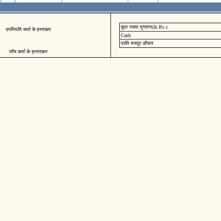
कुल नकद भुगतान(In Rs.)
उपस्थिति कर्ता के हस्ताक्षर
Cash
प्रति मजदुर औसत
जॉच कर्ता के ह्रस्ताक्षर