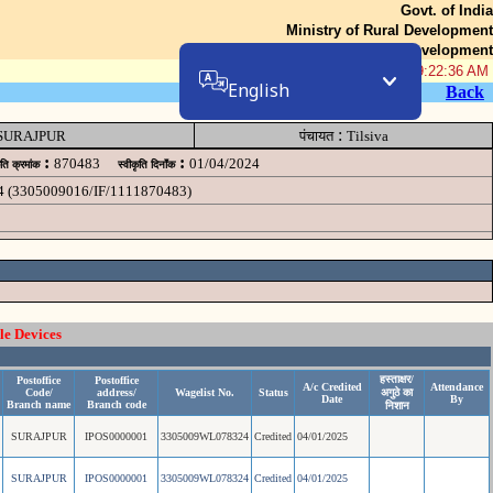
Govt. of India
Ministry of Rural Development
Department of Rural Development
07-Aug-2026 09:22:36 AM
English
Back
:
SURAJPUR
पंचायत
Tilsiva
:
:
870483
01/04/2024
ृति क्रमांक
स्वीकृति दिनॉंक
44 (3305009016/IF/1111870483)
le Devices
हस्ताक्षर/
Postoffice
Postoffice
A/c Credited
Attendance
Code/
address/
Wagelist No.
Status
अगुठे का
Date
By
Branch name
Branch code
निशान
SURAJPUR
IPOS0000001
3305009WL078324
Credited
04/01/2025
SURAJPUR
IPOS0000001
3305009WL078324
Credited
04/01/2025