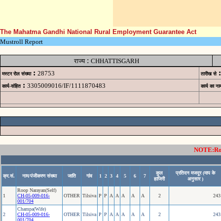
The Mahatma Gandhi National Rural Employment Guarantee Act
Mustroll Report
:
राज्य
CHHATTISGARH
:
:
28753
मस्टर रोल संख्या
तारीख से
:
3305009016/IF/1111870483
कार्य-संहित
कार्य का ना
NOTE:Rows
कुल
प्रतिदन मजदूर (माप के
क्र.सं.
नाम/पंजीकरण संख्या
जाति
गांव
1
2
3
4
5
6
7
हाजिरी
अनुसार )
Roop Narayan(Self)
1
CH-05-009-016-
OTHER
Tilsiva
P
P
A
A
A
A
A
2
243
001/704
Champa(Wife)
2
CH-05-009-016-
OTHER
Tilsiva
P
P
A
A
A
A
A
2
243
001/704