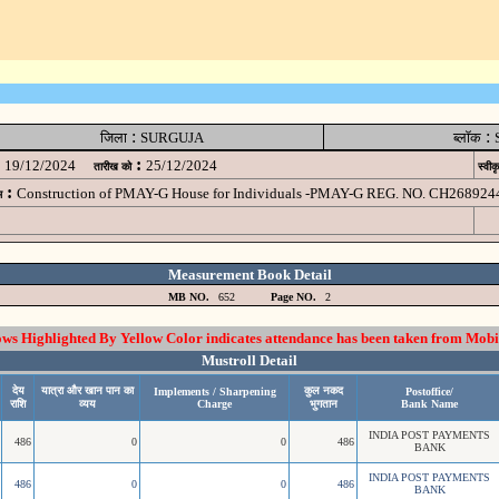
:
:
जिला
SURGUJA
ब्लॉक
:
19/12/2024
25/12/2024
तारीख को
स्वीक
:
Construction of PMAY-G House for Individuals -PMAY-G REG. NO. CH26892
म
Measurement Book Detail
MB NO.
652
Page NO.
2
 Highlighted By Yellow Color indicates attendance has been taken from Mobi
Mustroll Detail
देय
यात्रा और खान पान का
कुल नकद
Implements / Sharpening
Postoffice/
राशि
व्यय
Charge
भुगतान
Bank Name
INDIA POST PAYMENTS
486
0
0
486
BANK
INDIA POST PAYMENTS
486
0
0
486
BANK