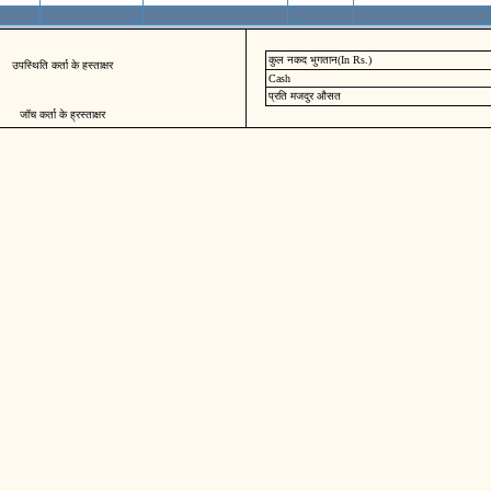
कुल नकद भुगतान(In Rs.)
उपस्थिति कर्ता के हस्ताक्षर
Cash
प्रति मजदुर औसत
जॉच कर्ता के ह्रस्ताक्षर