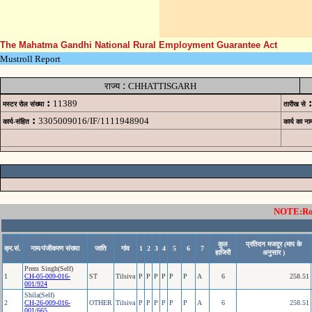
The Mahatma Gandhi National Rural Employment Guarantee Act
Mustroll Report
:
राज्य
CHHATTISGARH
:
:
11389
मस्टर रोल संख्या
तारीख से
:
3305009016/IF/1111948904
कार्य-संहित
कार्य का ना
NOTE:Rows
कुल
प्रतिदन मजदूर (माप के
क्र.सं.
नाम/पंजीकरण संख्या
जाति
गांव
1
2
3
4
5
6
7
हाजिरी
अनुसार )
Prem Singh(Self)
1
CH-05-009-016-
ST
Tilsiva
P
P
P
P
P
P
A
6
258.51
001/924
Shila(Self)
2
CH-26-009-016-
OTHER
Tilsiva
P
P
P
P
P
P
A
6
258.51
001/665