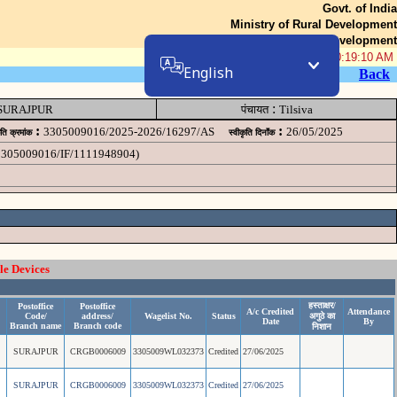
Govt. of India
Ministry of Rural Development
Department of Rural Development
10-Aug-2026 10:19:10 AM
English
Back
:
SURAJPUR
पंचायत
Tilsiva
:
:
3305009016/2025-2026/16297/AS
26/05/2025
ृति क्रमांक
स्वीकृति दिनॉंक
 (3305009016/IF/1111948904)
le Devices
हस्ताक्षर/
Postoffice
Postoffice
A/c Credited
Attendance
Code/
address/
Wagelist No.
Status
अगुठे का
Date
By
Branch name
Branch code
निशान
SURAJPUR
CRGB0006009
3305009WL032373
Credited
27/06/2025
SURAJPUR
CRGB0006009
3305009WL032373
Credited
27/06/2025