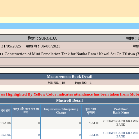
:
:
जिला
SURGUJA
ब्लॉक
:
31/05/2025
06/06/2025
तारीख को
स्वीक
:
Construction of Mini Percolation Tank for Nanka Ram / Kawal Sai Gp Tilsiwa
म
Measurement Book Detail
MB NO.
19
Page NO.
1
 Highlighted By Yellow Color indicates attendance has been taken from Mobi
Mustroll Detail
यात्रा और खान पान का
कुल नकद
Implements / Sharpening
Postoffice/
देय राशि
व्यय
Charge
भुगतान
Bank Name
CHHATISGARH GRAMIN
1551.06
0
0
1551.06
BANK
CHHATISGARH GRAMIN
1551.06
0
0
1551.06
BANK