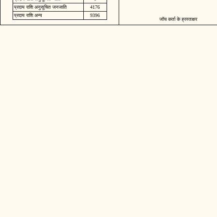
प्रदाय राशि अनुसूचित जनजाति
4176
प्रदाय राशि अन्य
9396
जॉच कर्ता के ह्रस्ताक्षर