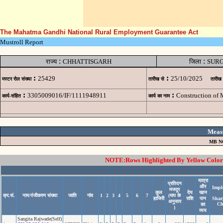
The Mahatma Gandhi National Rural Employment Guarantee Act
Mustroll Report
:
:
राज्य
CHHATTISGARH
जिला
SUR
:
:
25429
25/10/2025
मस्टर रोल संख्या
तारीख से
तारीख
:
:
3305009016/IF/1111948911
Construction of 
कार्य-संहित
कार्य का नाम
Meas
MB N
NOTE:Rows Highlighted By Yellow Color i
यात्रा
प्रतिदन
और
Impl
मजदूर
कुल
देय
खान
क्र.सं.
नाम/पंजीकरण संख्या
जाति
गांव
1
2
3
4
5
6
7
(माप के
हाजिरी
राशि
पान
Shar
अनुसार
Ch
का
)
व्यय
Sangita Rajwade(Self)