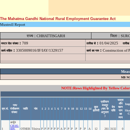
The Mahatma Gandhi National Rural Employment Guarantee Act
Mustroll Report
:
:
राज्य
CHHATTISGARH
जिला
SUR
:
:
709
01/04/2025
मस्टर रोल संख्या
तारीख से
तारीख
:
:
3305009016/IF/IAY/1329157
Construction of
कार्य-संहित
कार्य का नाम
Meas
MB NO
NOTE:Rows Highlighted By Yellow Color i
यात्रा
प्रतिदन
और
Imp
नाम/
मजदूर
कुल
देय
खान
क्र.सं.
पंजीकरण
जाति
गांव
1
2
3
4
5
6
7
8
9
10
11
12
13
14
(माप के
हाजिरी
राशि
पान
Sha
संख्या
अनुसार
C
का
)
व्यय
अर्जुन
CH-05-
1
OTHER
Tilsiva
P
P
P
P
P
P
A
P
P
P
P
P
P
A
12
261
3132
0
009-