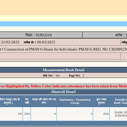
:
:
जिला
SURGUJA
ब्लॉक
:
21/02/2025
06/03/2025
तारीख को
स्वीक
:
Construction of PMAY-G House for Individuals -PMAY-G REG. NO. CH268925
म
Measurement Book Detail
MB NO.
415
Page NO.
2
 Highlighted By Yellow Color indicates attendance has been taken from Mobi
Mustroll Detail
रतिदन मजदूर (माप के
देय
यात्रा और खान पान का
कुल नकद
Implements / Sharpening
Postoffice
अनुसार )
राशि
व्यय
Charge
भुगतान
Bank Nam
BANK O
243
2916
0
0
2916
BARODA