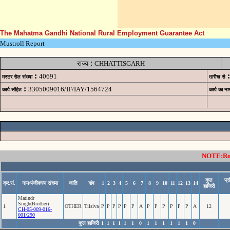
The Mahatma Gandhi National Rural Employment Guarantee Act
Mustroll Report
:
राज्य
CHHATTISGARH
:
:
40691
मस्टर रोल संख्या
तारीख से
:
3305009016/IF/IAY/1564724
कार्य-संहित
कार्य का ना
NOTE:Rows
कुल
प्
क्र.सं.
नाम/पंजीकरण संख्या
जाति
गांव
1
2
3
4
5
6
7
8
9
10
11
12
13
14
हाजिरी
Matindr
Singh(Brother)
1
OTHER
Tilsiva
P
P
P
P
P
P
A
P
P
P
P
P
P
A
12
CH-05-009-016-
001/290
कुल हाजिरी
1
1
1
1
1
1
0
1
1
1
1
1
1
0