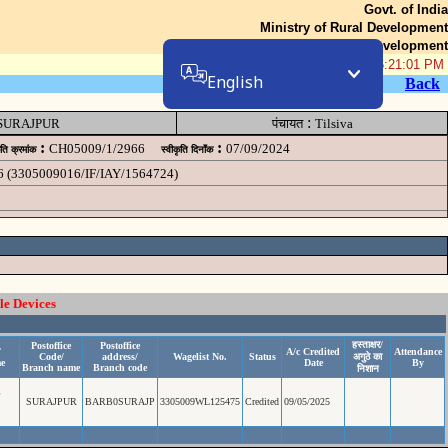
Govt. of India
Ministry of Rural Development
Department of Rural Development
08-Aug-2026 06:21:01 PM
English
Back
:
SURAJPUR
पंचायत
Tilsiva
:
:
CH05009/1/2966
07/09/2024
ृति क्रमांक
स्वीकृति दिनॉंक
6 (3305009016/IF/IAY/1564724)
le Devices
हस्ताक्षर/
Postoffice
Postoffice
/
A/c Credited
Attendance
Code/
address/
Wagelist No.
Status
अगुठे का
e
Date
By
Branch name
Branch code
निशान
F
SURAJPUR
BARB0SURAJP
3305009WL125475
Credited
09/05/2025