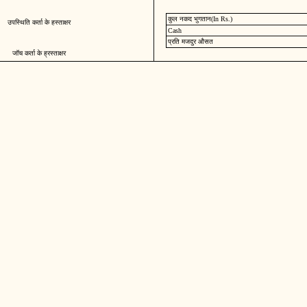
कुल नकद भुगतान(In Rs.)
उपस्थिति कर्ता के हस्ताक्षर
Cash
प्रति मजदुर औसत
जॉच कर्ता के ह्रस्ताक्षर