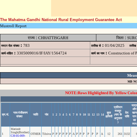
The Mahatma Gandhi National Rural Employment Guarantee Act
Mustroll Report
:
:
राज्य
CHHATTISGARH
जिला
SUR
:
:
783
01/04/2025
मस्टर रोल संख्या
तारीख से
तारीख
:
:
3305009016/IF/IAY/1564724
Construction of
कार्य-संहित
कार्य का नाम
Meas
MB NO
NOTE:Rows Highlighted By Yellow Color i
यात्र
प्रतिदन
और
मजदूर
नाम/पंजीकरण
कुल
देय
खान
क्र.सं.
जाति
गांव
1
2
3
4
5
6
7
8
9
10
11
12
13
14
(माप के
संख्या
हाजिरी
राशि
पान
अनुसार
का
)
व्यय
Matindr
Singh(Brother)
1
OTHER
Tilsiva
P
P
P
P
P
P
A
P
P
P
P
P
P
A
12
261
3132
CH-05-009-