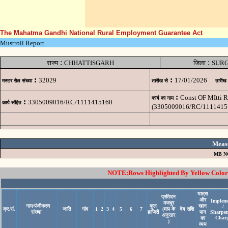
The Mahatma Gandhi National Rural Employment Guarantee Act
Mustroll Report
:
:
राज्य
CHHATTISGARH
जिला
SUR
:
:
32029
17/01/2026
मस्टर रोल संख्या
तारीख से
तारीख
:
Const OF MItti 
कार्य का नाम
:
3305009016/RC/1111415160
कार्य-संहित
(3305009016/RC/1111415
Meas
MB N
NOTE:Rows Highlighted By Yellow Color i
यात्रा
प्रतिदन
और
Implem
मजदूर
नाम/पंजीकरण
कुल
खान
/
क्र.सं.
जाति
गांव
1
2
3
4
5
6
7
(माप के
देय राशि
संख्या
हाजिरी
पान
Sharpe
अनुसार
Char
का
)
व्यय