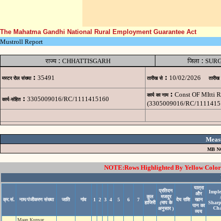
The Mahatma Gandhi National Rural Employment Guarantee Act
Mustroll Report
:
:
राज्य
CHHATTISGARH
जिला
SUR
:
:
35491
10/02/2026
मस्टर रोल संख्या
तारीख से
तारीख
:
Const OF MItti 
कार्य का नाम
:
3305009016/RC/1111415160
कार्य-संहित
(3305009016/RC/1111415
Meas
MB N
NOTE:Rows Highlighted By Yellow Color i
यात्रा
प्रतिदन
Imple
और
कुल
मजदूर
क्र.सं.
नाम/पंजीकरण संख्या
जाति
गांव
1
2
3
4
5
6
7
देय राशि
खान
हाजिरी
(माप के
Sharp
पान का
Cha
अनुसार )
व्यय
Maan Kunvar