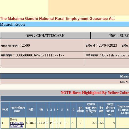
The Mahatma Gandhi National Rural Employment Guarantee Act
Mustroll Report
:
:
राज्य
CHHATTISGARH
जिला
SUR
:
:
2560
20/04/2023
मस्टर रोल संख्या
तारीख से
तारीख
:
:
3305009016/WC/1111377177
Gp- Tilsiva me 
कार्य-संहित
कार्य का नाम
Meas
MB NO
NOTE:Rows Highlighted By Yellow Color i
प्रतिदन
यात्रा
Implemen
नाम/पंजीकरण
कुल
मजदूर (माप
देय
और खान
क्र.सं.
जाति
गांव
1
2
3
4
5
6
7
Sharpen
संख्या
हाजिरी
के अनुसार
राशि
पान का
Charg
)
व्यय
विक्रम
1
OTHER
Tilsiva
P
P
P
P
P
P
A
6
221
1326
0
CH-05-009-
016-001/44