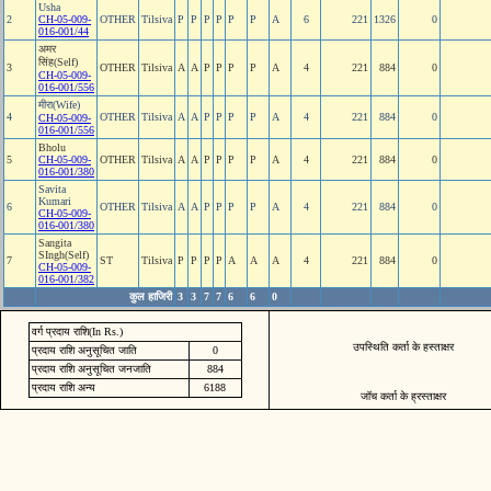
Usha
2
CH-05-009-
OTHER
Tilsiva
P
P
P
P
P
P
A
6
221
1326
0
016-001/44
अमर
सिंह(Self)
3
OTHER
Tilsiva
A
A
P
P
P
P
A
4
221
884
0
CH-05-009-
016-001/556
मीरा(Wife)
4
OTHER
Tilsiva
A
A
P
P
P
P
A
4
221
884
0
CH-05-009-
016-001/556
Bholu
5
CH-05-009-
OTHER
Tilsiva
A
A
P
P
P
P
A
4
221
884
0
016-001/380
Savita
Kumari
6
OTHER
Tilsiva
A
A
P
P
P
P
A
4
221
884
0
CH-05-009-
016-001/380
Sangita
SIngh(Self)
7
ST
Tilsiva
P
P
P
P
A
A
A
4
221
884
0
CH-05-009-
016-001/382
कुल हाजिरी
3
3
7
7
6
6
0
वर्ग प्रदाय राशि(In Rs.)
उपस्थिति कर्ता के हस्ताक्षर
प्रदाय राशि अनुसूचित जाति
0
प्रदाय राशि अनुसूचित जनजाति
884
प्रदाय राशि अन्य
6188
जॉच कर्ता के ह्रस्ताक्षर