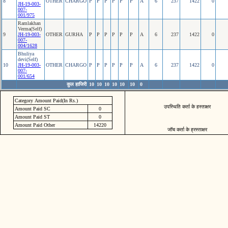
8
OTHER
CHARGO
P
P
P
P
P
P
A
6
237
1422
0
JH-19-003-
007-
001/975
Ramlakhan
Verma(Self)
9
JH-19-003-
OTHER
GURHA
P
P
P
P
P
P
A
6
237
1422
0
007-
004/1628
Bhuliya
devi(Self)
10
JH-19-003-
OTHER
CHARGO
P
P
P
P
P
P
A
6
237
1422
0
007-
001/654
कुल हाजिरी
10
10
10
10
10
10
0
Category Amount Paid(In Rs.)
उपस्थिति कर्ता के हस्ताक्षर
Amount Paid SC
0
Amount Paid ST
0
Amount Paid Other
14220
जॉच कर्ता के ह्रस्ताक्षर