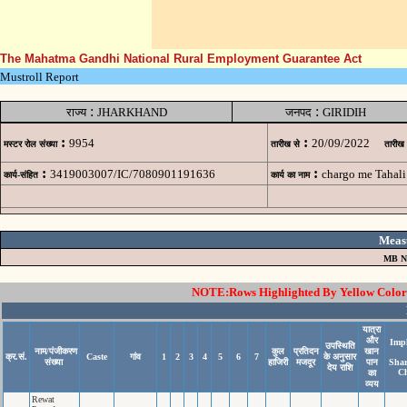
The Mahatma Gandhi National Rural Employment Guarantee Act
Mustroll Report
:
:
राज्य
JHARKHAND
जनपद
GIRIDIH
:
:
9954
20/09/2022
मस्टर रोल संख्या
तारीख से
तारीख
:
:
3419003007/IC/7080901191636
chargo me Tahali
कार्य-संहित
कार्य का नाम
Meas
MB N
NOTE:Rows Highlighted By Yellow Color i
यात्रा
और
Imp
उपस्थिति
नाम/पंजीकरण
कुल
प्रतिदन
खान
क्र.सं.
Caste
गांव
1
2
3
4
5
6
7
के अनुसार
संख्या
हाजिरी
मजदूर
पान
Sha
देय राशि
C
का
व्यय
Rewat