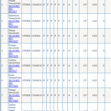
Prasad
Verma(Self)
1
OTHER
CHARGO
P
P
P
P
P
P
A
6
237
1422
0
JH-19-003-
007-
001/917
Baleshwar
Verma(Self)
2
JH-19-003-
OTHER
GURHA
P
P
P
P
P
P
A
6
237
1422
0
007-
004/1624
Manju
Devi(Self)
3
JH-19-003-
OTHER
GURHA
P
P
P
P
P
P
A
6
237
1422
0
007-
004/1627
Pushpa
Devi(Self)
4
JH-19-003-
OTHER
GURHA
P
P
P
P
P
P
A
6
237
1422
0
007-
004/1629
Gudiya
Devi(Wife)
5
JH-19-003-
OTHER
CHARGO
P
P
P
P
P
P
A
6
237
1422
0
007-
001/917
Kiran
Verma(Wife)
6
JH-19-003-
OTHER
CHARGO
P
P
P
P
P
P
A
6
237
1422
0
007-
001/1623
Punam
Devi(Self)
7
JH-19-003-
OTHER
CHARGO
P
P
P
P
P
P
A
6
237
1422
0
007-
001/1662
Sachin
Kumar
verma