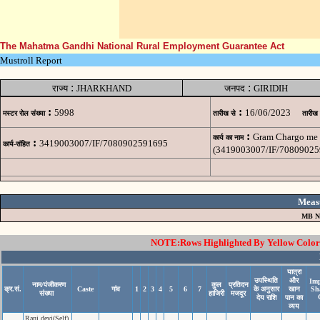
The Mahatma Gandhi National Rural Employment Guarantee Act
Mustroll Report
:
:
राज्य
JHARKHAND
जनपद
GIRIDIH
:
:
5998
16/06/2023
मस्टर रोल संख्या
तारीख से
तारीख
:
Gram Chargo me 
कार्य का नाम
:
3419003007/IF/7080902591695
कार्य-संहित
(3419003007/IF/70809025
Meas
MB N
NOTE:Rows Highlighted By Yellow Color i
यात्रा
उपस्थिति
और
Imp
नाम/पंजीकरण
कुल
प्रतिदन
क्र.सं.
Caste
गांव
1
2
3
4
5
6
7
के अनुसार
खान
Sh
संख्या
हाजिरी
मजदूर
देय राशि
पान का
व्यय
Rani devi(Self)