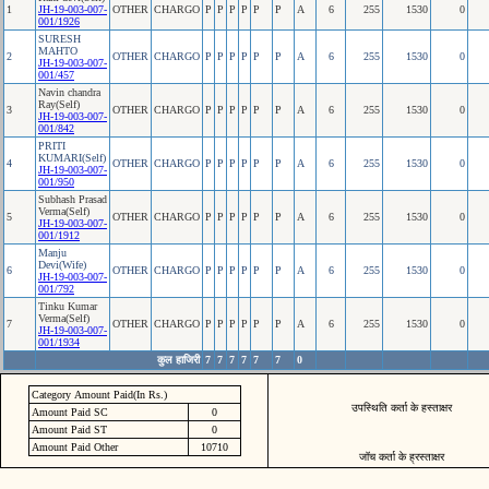
1
JH-19-003-007-
OTHER
CHARGO
P
P
P
P
P
P
A
6
255
1530
0
001/1926
SURESH
MAHTO
2
OTHER
CHARGO
P
P
P
P
P
P
A
6
255
1530
0
JH-19-003-007-
001/457
Navin chandra
Ray(Self)
3
OTHER
CHARGO
P
P
P
P
P
P
A
6
255
1530
0
JH-19-003-007-
001/842
PRITI
KUMARI(Self)
4
OTHER
CHARGO
P
P
P
P
P
P
A
6
255
1530
0
JH-19-003-007-
001/950
Subhash Prasad
Verma(Self)
5
OTHER
CHARGO
P
P
P
P
P
P
A
6
255
1530
0
JH-19-003-007-
001/1912
Manju
Devi(Wife)
6
OTHER
CHARGO
P
P
P
P
P
P
A
6
255
1530
0
JH-19-003-007-
001/792
Tinku Kumar
Verma(Self)
7
OTHER
CHARGO
P
P
P
P
P
P
A
6
255
1530
0
JH-19-003-007-
001/1934
कुल हाजिरी
7
7
7
7
7
7
0
Category Amount Paid(In Rs.)
उपस्थिति कर्ता के हस्ताक्षर
Amount Paid SC
0
Amount Paid ST
0
Amount Paid Other
10710
जॉच कर्ता के ह्रस्ताक्षर