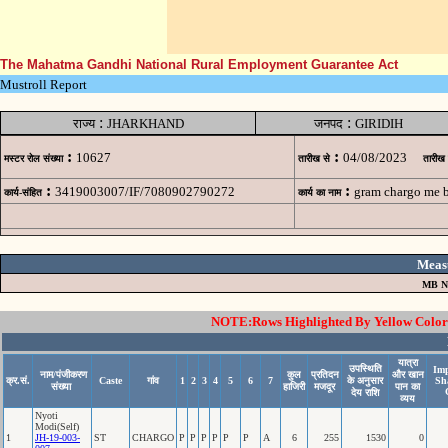
The Mahatma Gandhi National Rural Employment Guarantee Act
Mustroll Report
:
:
राज्य
JHARKHAND
जनपद
GIRIDIH
:
:
10627
04/08/2023
मस्टर रोल संख्या
तारीख से
तारीख
:
:
3419003007/IF/7080902790272
gram chargo me 
कार्य-संहित
कार्य का नाम
Meas
MB N
NOTE:Rows Highlighted By Yellow Color i
यात्रा
उपस्थिति
Imp
नाम/पंजीकरण
कुल
प्रतिदन
और खान
क्र.सं.
Caste
गांव
1
2
3
4
5
6
7
के अनुसार
Sh
संख्या
हाजिरी
मजदूर
पान का
देय राशि
व्यय
Nyoti
Modi(Self)
1
JH-19-003-
ST
CHARGO
P
P
P
P
P
P
A
6
255
1530
0