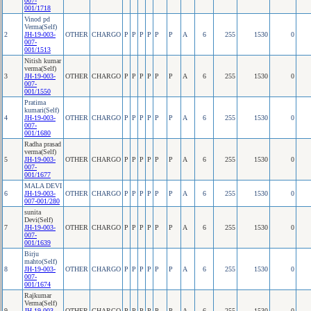
007-
001/1718
Vinod pd
Verma(Self)
2
JH-19-003-
OTHER
CHARGO
P
P
P
P
P
P
A
6
255
1530
0
007-
001/1513
Nitish kumar
verma(Self)
3
JH-19-003-
OTHER
CHARGO
P
P
P
P
P
P
A
6
255
1530
0
007-
001/1550
Pratima
kumari(Self)
4
JH-19-003-
OTHER
CHARGO
P
P
P
P
P
P
A
6
255
1530
0
007-
001/1680
Radha prasad
verma(Self)
5
JH-19-003-
OTHER
CHARGO
P
P
P
P
P
P
A
6
255
1530
0
007-
001/1677
MALA DEVI
6
JH-19-003-
OTHER
CHARGO
P
P
P
P
P
P
A
6
255
1530
0
007-001/280
sunita
Devi(Self)
7
JH-19-003-
OTHER
CHARGO
P
P
P
P
P
P
A
6
255
1530
0
007-
001/1639
Birju
mahto(Self)
8
JH-19-003-
OTHER
CHARGO
P
P
P
P
P
P
A
6
255
1530
0
007-
001/1674
Rajkumar
Verma(Self)
9
JH-19-003-
OTHER
CHARGO
P
P
P
P
P
P
A
6
255
1530
0