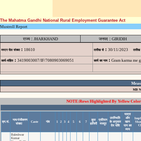
The Mahatma Gandhi National Rural Employment Guarantee Act
Mustroll Report
:
:
राज्य
JHARKHAND
जनपद
GIRIDIH
:
:
18610
30/11/2023
मस्टर रोल संख्या
तारीख से
तारीख
:
:
3419003007/IF/7080903069051
Gram karma me g
कार्य-संहित
कार्य का नाम
Meas
MB N
NOTE:Rows Highlighted By Yellow Color i
यात्रा
उपस्थिति
और
Impl
नाम/पंजीकरण
कुल
प्रतिदन
क्र.सं.
Caste
गांव
1
2
3
4
5
6
7
के अनुसार
खान
Sha
संख्या
हाजिरी
मजदूर
C
देय राशि
पान का
व्यय
Baleshwar
Kumar