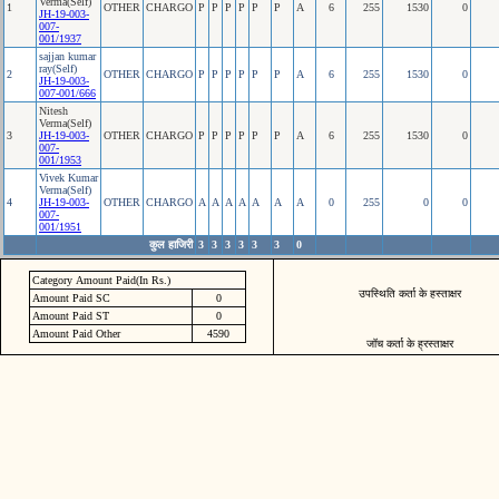
Verma(Self)
1
OTHER
CHARGO
P
P
P
P
P
P
A
6
255
1530
0
JH-19-003-
007-
001/1937
sajjan kumar
ray(Self)
2
OTHER
CHARGO
P
P
P
P
P
P
A
6
255
1530
0
JH-19-003-
007-001/666
Nitesh
Verma(Self)
3
JH-19-003-
OTHER
CHARGO
P
P
P
P
P
P
A
6
255
1530
0
007-
001/1953
Vivek Kumar
Verma(Self)
4
JH-19-003-
OTHER
CHARGO
A
A
A
A
A
A
A
0
255
0
0
007-
001/1951
कुल हाजिरी
3
3
3
3
3
3
0
Category Amount Paid(In Rs.)
उपस्थिति कर्ता के हस्ताक्षर
Amount Paid SC
0
Amount Paid ST
0
Amount Paid Other
4590
जॉच कर्ता के ह्रस्ताक्षर