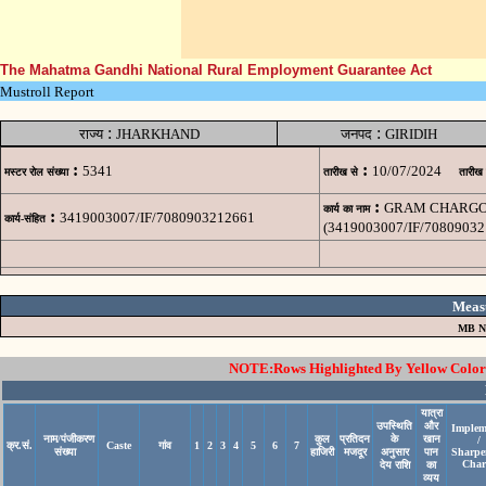
The Mahatma Gandhi National Rural Employment Guarantee Act
Mustroll Report
:
:
राज्य
JHARKHAND
जनपद
GIRIDIH
:
:
5341
10/07/2024
मस्टर रोल संख्या
तारीख से
तारीख
:
GRAM CHARGO 
कार्य का नाम
:
3419003007/IF/7080903212661
कार्य-संहित
(3419003007/IF/70809032
Meas
MB N
NOTE:Rows Highlighted By Yellow Color i
यात्रा
उपस्थिति
और
Implem
नाम/पंजीकरण
कुल
प्रतिदन
के
खान
/
क्र.सं.
Caste
गांव
1
2
3
4
5
6
7
संख्या
हाजिरी
मजदूर
अनुसार
पान
Sharpe
Char
देय राशि
का
व्यय