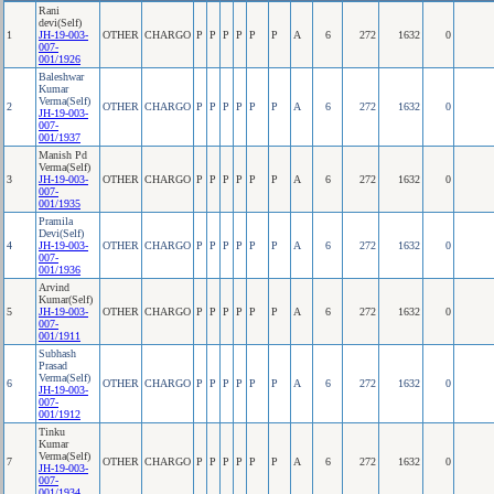
Rani
devi(Self)
1
JH-19-003-
OTHER
CHARGO
P
P
P
P
P
P
A
6
272
1632
0
007-
001/1926
Baleshwar
Kumar
Verma(Self)
2
OTHER
CHARGO
P
P
P
P
P
P
A
6
272
1632
0
JH-19-003-
007-
001/1937
Manish Pd
Verma(Self)
3
JH-19-003-
OTHER
CHARGO
P
P
P
P
P
P
A
6
272
1632
0
007-
001/1935
Pramila
Devi(Self)
4
JH-19-003-
OTHER
CHARGO
P
P
P
P
P
P
A
6
272
1632
0
007-
001/1936
Arvind
Kumar(Self)
5
JH-19-003-
OTHER
CHARGO
P
P
P
P
P
P
A
6
272
1632
0
007-
001/1911
Subhash
Prasad
Verma(Self)
6
OTHER
CHARGO
P
P
P
P
P
P
A
6
272
1632
0
JH-19-003-
007-
001/1912
Tinku
Kumar
Verma(Self)
7
OTHER
CHARGO
P
P
P
P
P
P
A
6
272
1632
0
JH-19-003-
007-
001/1934