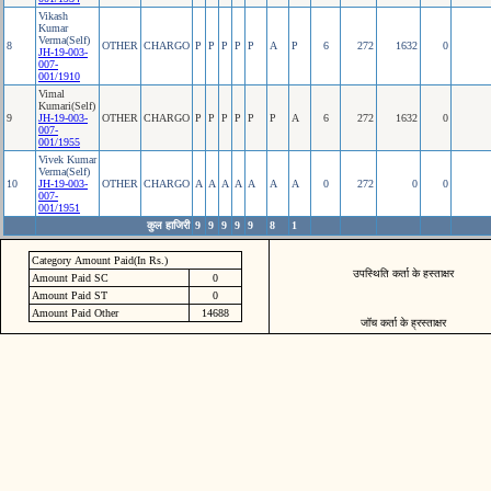
Vikash
Kumar
Verma(Self)
8
OTHER
CHARGO
P
P
P
P
P
A
P
6
272
1632
0
JH-19-003-
007-
001/1910
Vimal
Kumari(Self)
9
JH-19-003-
OTHER
CHARGO
P
P
P
P
P
P
A
6
272
1632
0
007-
001/1955
Vivek Kumar
Verma(Self)
10
JH-19-003-
OTHER
CHARGO
A
A
A
A
A
A
A
0
272
0
0
007-
001/1951
कुल हाजिरी
9
9
9
9
9
8
1
Category Amount Paid(In Rs.)
उपस्थिति कर्ता के हस्ताक्षर
Amount Paid SC
0
Amount Paid ST
0
Amount Paid Other
14688
जॉच कर्ता के ह्रस्ताक्षर