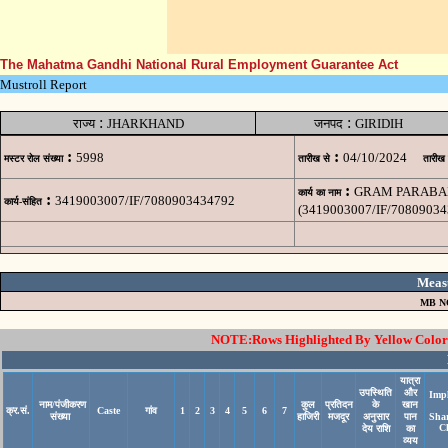
The Mahatma Gandhi National Rural Employment Guarantee Act
Mustroll Report
:
:
राज्य
JHARKHAND
जनपद
GIRIDIH
:
:
5998
04/10/2024
मस्टर रोल संख्या
तारीख से
तारीख
:
GRAM PARABAN
कार्य का नाम
:
3419003007/IF/7080903434792
कार्य-संहित
(3419003007/IF/70809034
Meas
MB N
NOTE:Rows Highlighted By Yellow Color i
यात्रा
उपस्थिति
और
Imp
नाम/पंजीकरण
कुल
प्रतिदन
के
खान
क्र.सं.
Caste
गांव
1
2
3
4
5
6
7
संख्या
हाजिरी
मजदूर
अनुसार
पान
Sha
C
देय राशि
का
व्यय