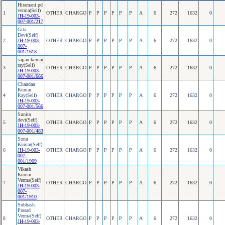
Hiramani pd
verma(Self)
1
OTHER
CHARGO
P
P
P
P
P
P
A
6
272
1632
0
JH-19-003-
007-001/217
Gita
Devi(Self)
2
JH-19-003-
OTHER
CHARGO
P
P
P
P
P
P
A
6
272
1632
0
007-
001/1618
sajjan kumar
ray(Self)
3
OTHER
CHARGO
P
P
P
P
P
P
A
6
272
1632
0
JH-19-003-
007-001/666
Chandan
Kumar
4
Ray(Self)
OTHER
CHARGO
P
P
P
P
P
P
A
6
272
1632
0
JH-19-003-
007-001/566
Sunita
devi(Self)
5
OTHER
CHARGO
P
P
P
P
P
P
A
6
272
1632
0
JH-19-003-
007-001/483
Sonu
Kumar(Self)
6
JH-19-003-
OTHER
CHARGO
P
P
P
P
P
P
A
6
272
1632
0
007-
001/1909
Vikash
Kumar
Verma(Self)
7
OTHER
CHARGO
P
P
P
P
P
P
A
6
272
1632
0
JH-19-003-
007-
001/1910
Subhash
Prasad
Verma(Self)
8
OTHER
CHARGO
P
P
P
P
P
P
A
6
272
1632
0
JH-19-003-