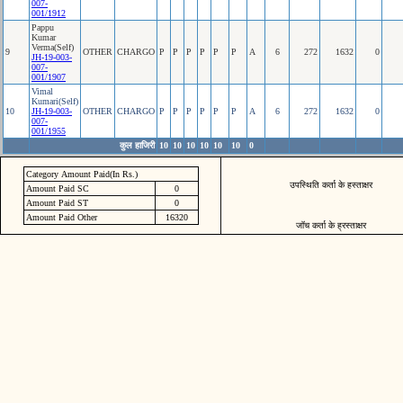
007-
001/1912
Pappu
Kumar
Verma(Self)
9
OTHER
CHARGO
P
P
P
P
P
P
A
6
272
1632
0
JH-19-003-
007-
001/1907
Vimal
Kumari(Self)
10
JH-19-003-
OTHER
CHARGO
P
P
P
P
P
P
A
6
272
1632
0
007-
001/1955
कुल हाजिरी
10
10
10
10
10
10
0
Category Amount Paid(In Rs.)
उपस्थिति कर्ता के हस्ताक्षर
Amount Paid SC
0
Amount Paid ST
0
Amount Paid Other
16320
जॉच कर्ता के ह्रस्ताक्षर