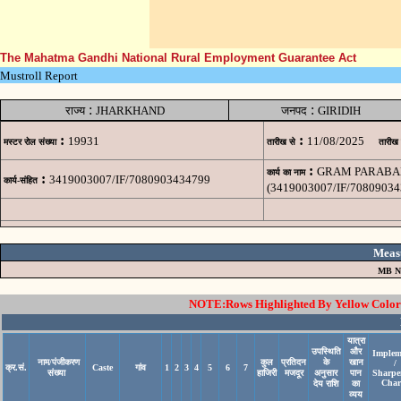
The Mahatma Gandhi National Rural Employment Guarantee Act
Mustroll Report
:
:
राज्य
JHARKHAND
जनपद
GIRIDIH
:
:
19931
11/08/2025
मस्टर रोल संख्या
तारीख से
तारीख
:
GRAM PARABAN
कार्य का नाम
:
3419003007/IF/7080903434799
कार्य-संहित
(3419003007/IF/70809034
Meas
MB N
NOTE:Rows Highlighted By Yellow Color i
यात्रा
उपस्थिति
और
Implem
नाम/पंजीकरण
कुल
प्रतिदन
के
खान
/
क्र.सं.
Caste
गांव
1
2
3
4
5
6
7
संख्या
हाजिरी
मजदूर
अनुसार
पान
Sharpe
Char
देय राशि
का
व्यय