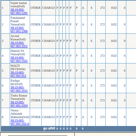
Sujeet kumar
verma(Self)
1
OTHER
CHARGO
P
P
P
P
P
P
A
6
272
1632
0
JH-19-003-
007-001/1201
Panchanand
Prasad
2
Verma(Self)
OTHER
CHARGO
P
P
P
P
P
P
A
6
272
1632
0
JH-19-003-
007-001/1908
Arvind
Kumar(Self)
3
OTHER
CHARGO
P
P
P
P
P
P
A
6
272
1632
0
JH-19-003-
007-001/1911
Manish Pd
Verma(Self)
4
OTHER
CHARGO
P
P
P
P
P
P
A
6
272
1632
0
JH-19-003-
007-001/1935
MALTI
DEVI(Wife)
5
OTHER
CHARGO
P
P
P
P
P
P
A
6
272
1632
0
JH-19-003-
007-001/413
Pushpa
devi(Self)
6
OTHER
CHARGO
P
P
P
P
P
P
A
6
272
1632
0
JH-19-003-
007-001/1015
Tinku Kumar
Verma(Self)
7
OTHER
CHARGO
P
P
P
P
P
P
A
6
272
1632
0
JH-19-003-
007-001/1934
Verma
Abhishek
8
Mahendra(Self)
OTHER
CHARGO
P
P
P
P
P
P
A
6
272
1632
0
JH-19-003-
007-001/103-A
कुल हाजिरी
8
8
8
8
8
8
0