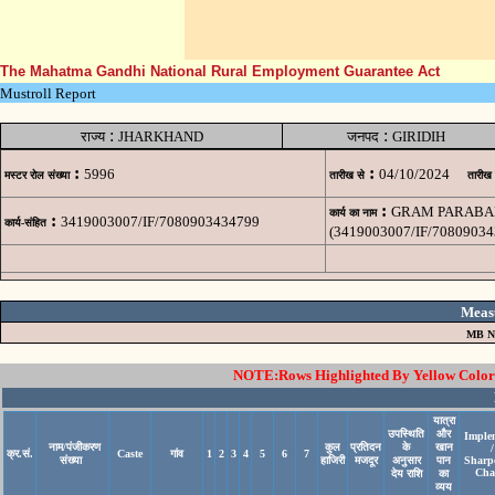
The Mahatma Gandhi National Rural Employment Guarantee Act
Mustroll Report
:
:
राज्य
JHARKHAND
जनपद
GIRIDIH
:
:
5996
04/10/2024
मस्टर रोल संख्या
तारीख से
तारीख
:
GRAM PARABAN
कार्य का नाम
:
3419003007/IF/7080903434799
कार्य-संहित
(3419003007/IF/70809034
Meas
MB N
NOTE:Rows Highlighted By Yellow Color i
यात्रा
उपस्थिति
और
Imple
नाम/पंजीकरण
कुल
प्रतिदन
के
खान
/
क्र.सं.
Caste
गांव
1
2
3
4
5
6
7
संख्या
हाजिरी
मजदूर
अनुसार
पान
Sharp
Cha
देय राशि
का
व्यय