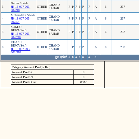
Gulzar Shekh
CHAND
3
JH-13-007-003-
OTHER
P
P
P
P
P
P
A
6
237
SAHAR
002/90
Moheruddin Shekh
CHAND
4
JH-13-007-003-
OTHER
P
P
P
P
P
P
A
6
237
SAHAR
002/51
SUKHO
BEWA(Self)
CHAND
5
OTHER
P
P
P
P
P
P
A
6
237
JH-13-007-003-
SAHAR
002/707
CHANU
BEWA(Self)
CHAND
6
OTHER
P
P
P
P
P
P
A
6
237
JH-13-007-003-
SAHAR
002/965
कुल हाजिरी
6
6
6
6
6
6
0
Category Amount Paid(In Rs.)
Amount Paid SC
0
Amount Paid ST
0
Amount Paid Other
8532