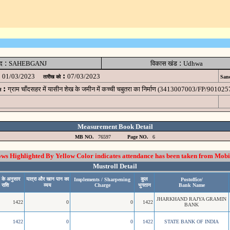
:
:
द
SAHEBGANJ
विकास खंड
Udhwa
:
01/03/2023
07/03/2023
तारीख को
Sanc
:
ग्राम चाँदसहर में यासीन शेख के जमीन में कच्ची चबुतरा का निर्माण (3413007003/FP/90102
म
Measurement Book Detail
MB NO.
76597
Page NO.
6
 Highlighted By Yellow Color indicates attendance has been taken from Mobi
Mustroll Detail
 के अनुसार
यात्रा और खान पान का
कुल
Implements / Sharpening
Postoffice/
 राशि
व्यय
Charge
भुगतान
Bank Name
JHARKHAND RAJYA GRAMIN
1422
0
0
1422
BANK
1422
0
0
1422
STATE BANK OF INDIA