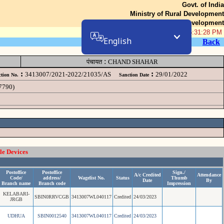
Govt. of India
Ministry of Rural Development
Department of Rural Development
07-Aug-2026 05:31:28 PM
English
Back
:
पंचायत
CHAND SHAHAR
:
:
3413007/2021-2022/21035/AS
29/01/2022
tion No.
Sanction Date
57790)
le Devices
Postoffice
Postoffice
Sign./
A/c Credited
Attendance
Code/
address/
Wagelist No.
Status
Thumb
Date
By
Branch name
Branch code
Impression
KELABARI-
SBIN0RRVCGB
3413007WL040117
Credited
24/03/2023
JRGB
UDHUA
SBIN0012540
3413007WL040117
Credited
24/03/2023