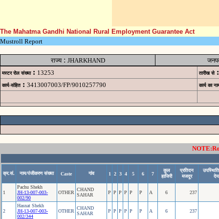
The Mahatma Gandhi National Rural Employment Guarantee Act
Mustroll Report
:
राज्य
JHARKHAND
जनप
:
:
13253
मस्टर रोल संख्या
तारीख से
:
3413007003/FP/9010257790
कार्य-संहित
कार्य का ना
NOTE:Rows
कुल
प्रतिदन
उपस्थिति
क्र.सं.
नाम/पंजीकरण संख्या
गांव
Caste
1
2
3
4
5
6
7
हाजिरी
मजदूर
देय
Pachu Shekh
CHAND
1
JH-13-007-003-
OTHER
P
P
P
P
P
P
A
6
237
SAHAR
002/90
Hasnat Shekh
CHAND
2
JH-13-007-003-
OTHER
P
P
P
P
P
P
A
6
237
SAHAR
002/344