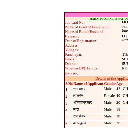
MAHATMA GANDHI NATIO
Job card No.:
CH-0
Name of Head of Household:
राम
Name of Father/Husband:
टेकरा
Category:
OT
Date of Registration:
2/2/
Address:
Villages:
Panchayat:
Til
Block:
SU
District:
SU
Whether BPL Family:
NO
:
Epic No.
Details of the Applic
S.No
Name of Applicant
Gender
Age
रामाशंकर
Male
42
CH
1
लालमेन
Female
40
CH
2
अम्बिकाप्रसाद
Male
20
CH
3
लाल
Male
18
4
रामाशंकर.
Male
30
5
बालमुकुन्द
Male
26
6