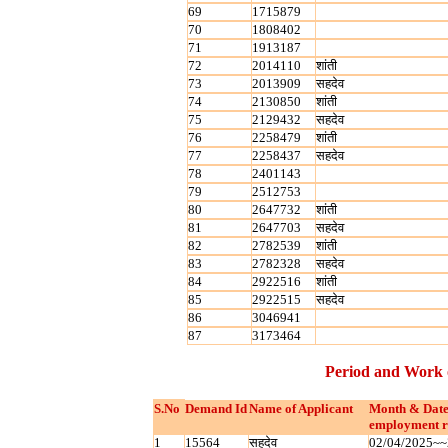
69
1715879
70
1808402
71
1913187
72
2014110
शांती
73
2013909
सहदेव
74
2130850
शांती
75
2129432
सहदेव
76
2258479
शांती
77
2258437
सहदेव
78
2401143
79
2512753
80
2647732
शांती
81
2647703
सहदेव
82
2782539
शांती
83
2782328
सहदेव
84
2922516
शांती
85
2922515
सहदेव
86
3046941
87
3173464
Period and Work 
S.No
Demand Id
Name of Applicant
Month & Date
employment r
1
15564
सहदेव
02/04/2025~~