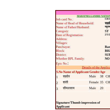
MAHATMA GANDHI NATIO
Job card No.:
CH-0
Name of Head of Household:
सहद
Name of Father/Husband:
रघुना
Category:
ST
Date of Registration:
2/5/
Address:
Villages:
Panchayat:
Ban
Block:
BH
District:
SU
Whether BPL Family:
NO
:
Epic No.
Details of the Applic
S.No
Name of Applicant
Gender
Age
सहदेव
Male
38
CH
1
शांती
Female
35
CH
2
सीमलसाय
Male
20
3
Signature/Thumb impression of
Applicant