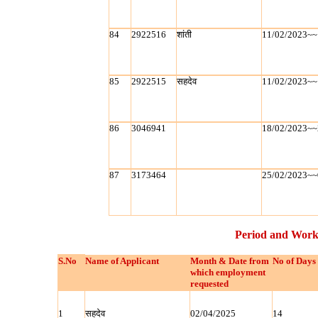
84
2922516
शांती
11/02/2023~~
85
2922515
सहदेव
11/02/2023~~
86
3046941
18/02/2023~~
87
3173464
25/02/2023~~
Period and Work
S.No
Name of Applicant
Month & Date from
No of Days
which employment
requested
1
सहदेव
02/04/2025
14