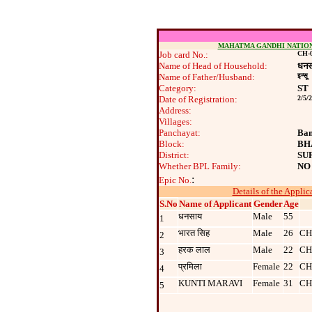
MAHATMA GANDHI NATIO
Job card No.:
CH-0
Name of Head of Household:
धनस
Name of Father/Husband:
इन्‍सू
Category:
ST
Date of Registration:
2/5/
Address:
Villages:
Panchayat:
Ban
Block:
BH
District:
SU
Whether BPL Family:
NO
:
Epic No.
Details of the Applic
S.No
Name of Applicant
Gender
Age
धनसाय
Male
55
1
भारत सिह
Male
26
CH
2
हरक लाल
Male
22
CH
3
प्रमिला
Female
22
CH
4
KUNTI MARAVI
Female
31
CH
5