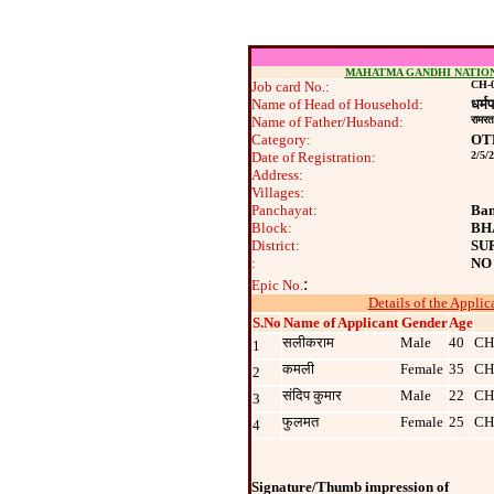
MAHATMA GANDHI NATIO
Job card No.:
CH-0
Name of Head of Household:
धर्म
Name of Father/Husband:
रामर
Category:
OT
Date of Registration:
2/5/
Address:
Villages:
Panchayat:
Ban
Block:
BH
District:
SU
:
NO
:
Epic No.
Details of the Applic
S.No
Name of Applicant
Gender
Age
सलीकराम
Male
40
CH
1
कमली
Female
35
CH
2
संदिप कुमार
Male
22
CH
3
फुलमत
Female
25
CH
4
Signature/Thumb impression of