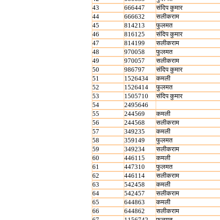
43
666447
संदिप कुमार
44
666632
सलीकराम
45
814213
फुलमत
46
816125
संदिप कुमार
47
814199
सलीकराम
48
970058
फुलमत
49
970057
सलीकराम
50
986797
संदिप कुमार
51
1526434
कमली
52
1526414
फुलमत
53
1505710
संदिप कुमार
54
2495646
55
244569
कमली
56
244568
सलीकराम
57
349235
कमली
58
359149
फुलमत
59
349234
सलीकराम
60
446115
कमली
61
447310
फुलमत
62
446114
सलीकराम
63
542458
कमली
64
542457
सलीकराम
65
644863
कमली
66
644862
सलीकराम
67
1156742
फुलमत